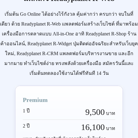
เริ่มต้น
Go Online
ได้อย่างไร้กังวล คุ้มค่ากว่า ครบกว่า จบในที่
เดียว ด้วย
Readyplanet R-Web
แพลตฟอร์มสร้างเว็บไซต์ ที่มาพร้อม
เครื่องมือการตลาดแบบ
All-in-One
อาทิ
Readyplanet R-Shop
ร้าน
ค้าออนไลน์,
Readyplanet R-Widget
ปุ่มติดต่ออัจฉริยะสำหรับเว็บยุค
ใหม่,
Readyplanet R-CRM
แพลตฟอร์มบริหารงานขาย และอีก
มากมาย ทำเว็บไซต์ง่าย ทรงพลังด้วยเครื่องมือ
สมัครวันนี้
และ
เริ่มต้นทดลองใช้งานได้ฟรีทันที 14 วัน
Premium
9,500
1 ปี
บาท
16,100
2 ปี
บาท