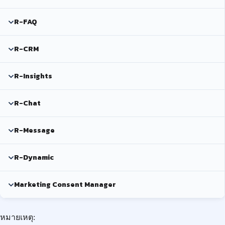
R-FAQ
R-CRM
R-Insights
R-Chat
R-Message
R-Dynamic
Marketing Consent Manager
หมายเหตุ: