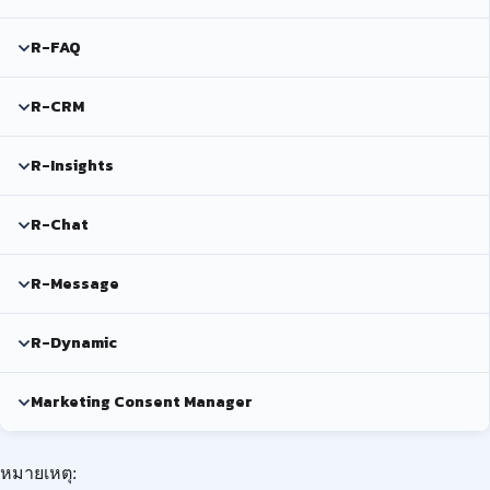
R-FAQ
R-CRM
R-Insights
R-Chat
R-Message
R-Dynamic
Marketing Consent Manager
หมายเหตุ: