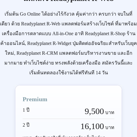
เริ่มต้น
Go Online
ได้อย่างไร้กังวล คุ้มค่ากว่า ครบกว่า จบในที่
เดียว ด้วย
Readyplanet R-Web
แพลตฟอร์มสร้างเว็บไซต์ ที่มาพร้อม
เครื่องมือการตลาดแบบ
All-in-One
อาทิ
Readyplanet R-Shop
ร้าน
ค้าออนไลน์,
Readyplanet R-Widget
ปุ่มติดต่ออัจฉริยะสำหรับเว็บยุค
ใหม่,
Readyplanet R-CRM
แพลตฟอร์มบริหารงานขาย และอีก
มากมาย ทำเว็บไซต์ง่าย ทรงพลังด้วยเครื่องมือ
สมัครวันนี้
และ
เริ่มต้นทดลองใช้งานได้ฟรีทันที 14 วัน
Premium
9,500
1 ปี
บาท
16,100
2 ปี
บาท