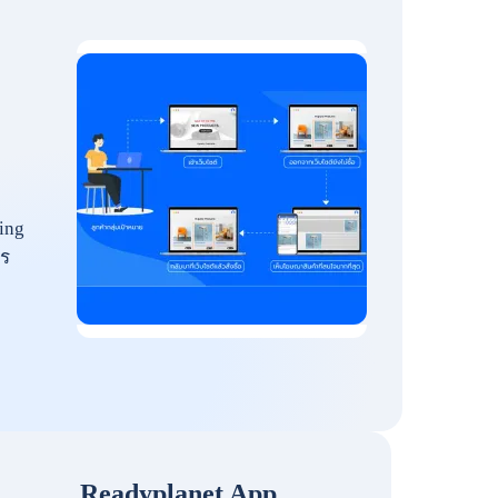
ing
ร
Readyplanet App