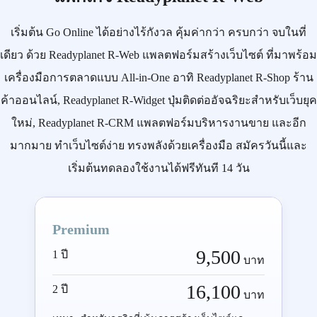
เริ่มต้น
Go Online
ได้อย่างไร้กังวล คุ้มค่ากว่า ครบกว่า จบในที่
เดียว ด้วย
Readyplanet R-Web
แพลตฟอร์มสร้างเว็บไซต์ ที่มาพร้อม
เครื่องมือการตลาดแบบ
All-in-One
อาทิ
Readyplanet R-Shop
ร้าน
ค้าออนไลน์,
Readyplanet R-Widget
ปุ่มติดต่ออัจฉริยะสำหรับเว็บยุค
ใหม่,
Readyplanet R-CRM
แพลตฟอร์มบริหารงานขาย และอีก
มากมาย ทำเว็บไซต์ง่าย ทรงพลังด้วยเครื่องมือ
สมัครวันนี้
และ
เริ่มต้นทดลองใช้งานได้ฟรีทันที 14 วัน
Premium
9,500
1 ปี
บาท
16,100
2 ปี
บาท