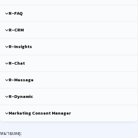
R-FAQ
R-CRM
R-Insights
R-Chat
R-Message
R-Dynamic
Marketing Consent Manager
หมายเหตุ: