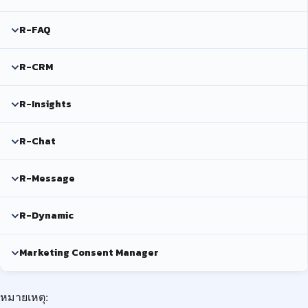
R-FAQ
R-CRM
R-Insights
R-Chat
R-Message
R-Dynamic
Marketing Consent Manager
หมายเหตุ: