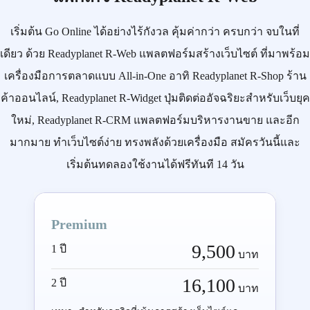
เริ่มต้น
Go Online
ได้อย่างไร้กังวล คุ้มค่ากว่า ครบกว่า จบในที่
เดียว ด้วย
Readyplanet R-Web
แพลตฟอร์มสร้างเว็บไซต์ ที่มาพร้อม
เครื่องมือการตลาดแบบ
All-in-One
อาทิ
Readyplanet R-Shop
ร้าน
ค้าออนไลน์,
Readyplanet R-Widget
ปุ่มติดต่ออัจฉริยะสำหรับเว็บยุค
ใหม่,
Readyplanet R-CRM
แพลตฟอร์มบริหารงานขาย และอีก
มากมาย ทำเว็บไซต์ง่าย ทรงพลังด้วยเครื่องมือ
สมัครวันนี้
และ
เริ่มต้นทดลองใช้งานได้ฟรีทันที 14 วัน
Premium
9,500
1 ปี
บาท
16,100
2 ปี
บาท