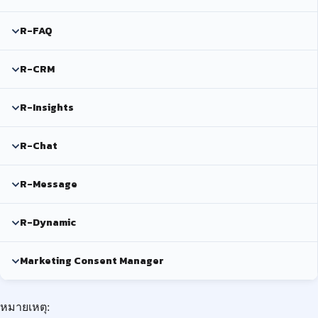
R-FAQ
R-CRM
R-Insights
R-Chat
R-Message
R-Dynamic
Marketing Consent Manager
หมายเหตุ: