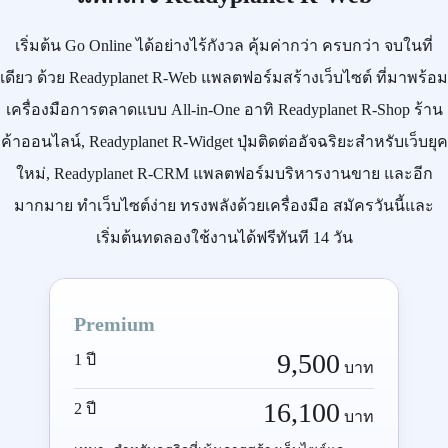
เริ่มต้น
Go Online
ได้อย่างไร้กังวล คุ้มค่ากว่า ครบกว่า จบในที่
เดียว ด้วย
Readyplanet R-Web
แพลตฟอร์มสร้างเว็บไซต์ ที่มาพร้อม
เครื่องมือการตลาดแบบ
All-in-One
อาทิ
Readyplanet R-Shop
ร้าน
ค้าออนไลน์,
Readyplanet R-Widget
ปุ่มติดต่ออัจฉริยะสำหรับเว็บยุค
ใหม่,
Readyplanet R-CRM
แพลตฟอร์มบริหารงานขาย และอีก
มากมาย ทำเว็บไซต์ง่าย ทรงพลังด้วยเครื่องมือ
สมัครวันนี้
และ
เริ่มต้นทดลองใช้งานได้ฟรีทันที 14 วัน
Premium
9,500
1 ปี
บาท
16,100
2 ปี
บาท