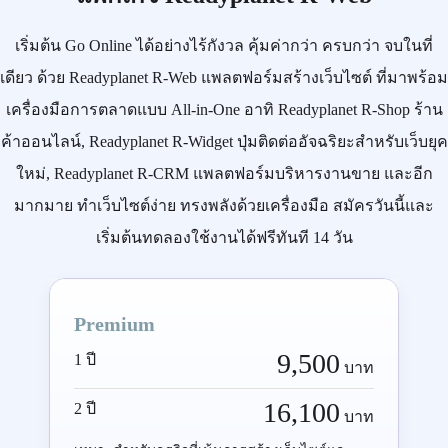
เริ่มต้น
Go Online
ได้อย่างไร้กังวล คุ้มค่ากว่า ครบกว่า จบในที่
เดียว ด้วย
Readyplanet R-Web
แพลตฟอร์มสร้างเว็บไซต์ ที่มาพร้อม
เครื่องมือการตลาดแบบ
All-in-One
อาทิ
Readyplanet R-Shop
ร้าน
ค้าออนไลน์,
Readyplanet R-Widget
ปุ่มติดต่ออัจฉริยะสำหรับเว็บยุค
ใหม่,
Readyplanet R-CRM
แพลตฟอร์มบริหารงานขาย และอีก
มากมาย ทำเว็บไซต์ง่าย ทรงพลังด้วยเครื่องมือ
สมัครวันนี้
และ
เริ่มต้นทดลองใช้งานได้ฟรีทันที 14 วัน
Premium
9,500
1 ปี
บาท
16,100
2 ปี
บาท