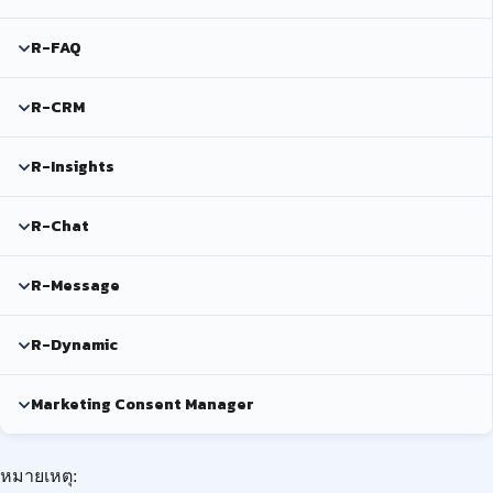
R-FAQ
R-CRM
R-Insights
R-Chat
R-Message
R-Dynamic
Marketing Consent Manager
หมายเหตุ: