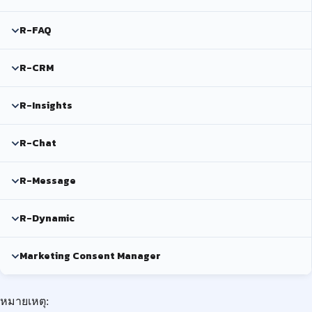
R-FAQ
R-CRM
R-Insights
R-Chat
R-Message
R-Dynamic
Marketing Consent Manager
หมายเหตุ: