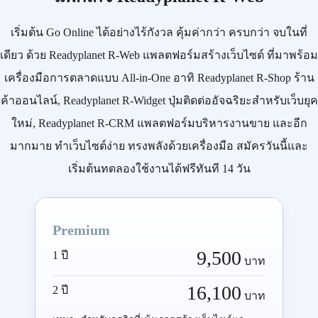
เริ่มต้น
Go Online
ได้อย่างไร้กังวล คุ้มค่ากว่า ครบกว่า จบในที่
เดียว ด้วย
Readyplanet R-Web
แพลตฟอร์มสร้างเว็บไซต์ ที่มาพร้อม
เครื่องมือการตลาดแบบ
All-in-One
อาทิ
Readyplanet R-Shop
ร้าน
ค้าออนไลน์,
Readyplanet R-Widget
ปุ่มติดต่ออัจฉริยะสำหรับเว็บยุค
ใหม่,
Readyplanet R-CRM
แพลตฟอร์มบริหารงานขาย และอีก
มากมาย ทำเว็บไซต์ง่าย ทรงพลังด้วยเครื่องมือ
สมัครวันนี้
และ
เริ่มต้นทดลองใช้งานได้ฟรีทันที 14 วัน
Premium
9,500
1 ปี
บาท
16,100
2 ปี
บาท