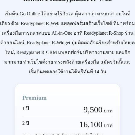
เริ่มต้น
Go Online
ได้อย่างไร้กังวล คุ้มค่ากว่า ครบกว่า จบในที่
เดียว ด้วย
Readyplanet R-Web
แพลตฟอร์มสร้างเว็บไซต์ ที่มาพร้อม
เครื่องมือการตลาดแบบ
All-in-One
อาทิ
Readyplanet R-Shop
ร้าน
ค้าออนไลน์,
Readyplanet R-Widget
ปุ่มติดต่ออัจฉริยะสำหรับเว็บยุค
ใหม่,
Readyplanet R-CRM
แพลตฟอร์มบริหารงานขาย และอีก
มากมาย ทำเว็บไซต์ง่าย ทรงพลังด้วยเครื่องมือ
สมัครวันนี้
และ
เริ่มต้นทดลองใช้งานได้ฟรีทันที 14 วัน
Premium
9,500
1 ปี
บาท
16,100
2 ปี
บาท