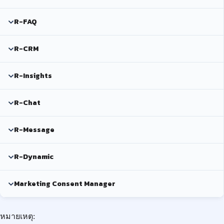
R-FAQ
R-CRM
R-Insights
R-Chat
R-Message
R-Dynamic
Marketing Consent Manager
หมายเหตุ: