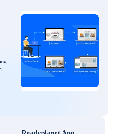
ing
ร
Readyplanet App