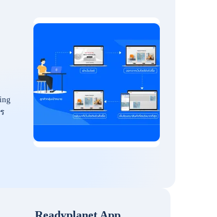
ing
ร
Readyplanet App