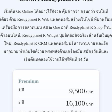
เริ่มต้น
Go Online
ได้อย่างไร้กังวล คุ้มค่ากว่า ครบกว่า จบในที่
เดียว ด้วย
Readyplanet R-Web
แพลตฟอร์มสร้างเว็บไซต์ ที่มาพร้อม
เครื่องมือการตลาดแบบ
All-in-One
อาทิ
Readyplanet R-Shop
ร้าน
ค้าออนไลน์,
Readyplanet R-Widget
ปุ่มติดต่ออัจฉริยะสำหรับเว็บยุค
ใหม่,
Readyplanet R-CRM
แพลตฟอร์มบริหารงานขาย และอีก
มากมาย ทำเว็บไซต์ง่าย ทรงพลังด้วยเครื่องมือ
สมัครวันนี้
และ
เริ่มต้นทดลองใช้งานได้ฟรีทันที 14 วัน
Premium
9,500
1 ปี
บาท
16,100
2 ปี
บาท