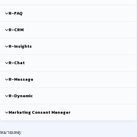
R-FAQ
R-CRM
R-Insights
R-Chat
R-Message
R-Dynamic
Marketing Consent Manager
หมายเหตุ: