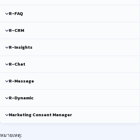
R-FAQ
R-CRM
R-Insights
R-Chat
R-Message
R-Dynamic
Marketing Consent Manager
หมายเหตุ: