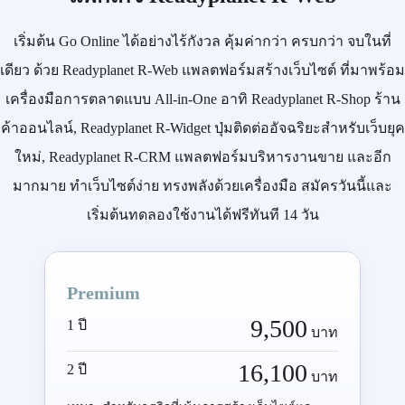
เริ่มต้น
Go Online
ได้อย่างไร้กังวล คุ้มค่ากว่า ครบกว่า จบในที่
เดียว ด้วย
Readyplanet R-Web
แพลตฟอร์มสร้างเว็บไซต์ ที่มาพร้อม
เครื่องมือการตลาดแบบ
All-in-One
อาทิ
Readyplanet R-Shop
ร้าน
ค้าออนไลน์,
Readyplanet R-Widget
ปุ่มติดต่ออัจฉริยะสำหรับเว็บยุค
ใหม่,
Readyplanet R-CRM
แพลตฟอร์มบริหารงานขาย และอีก
มากมาย ทำเว็บไซต์ง่าย ทรงพลังด้วยเครื่องมือ
สมัครวันนี้
และ
เริ่มต้นทดลองใช้งานได้ฟรีทันที 14 วัน
Premium
9,500
1 ปี
บาท
16,100
2 ปี
บาท