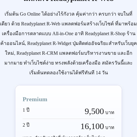
เริ่มต้น
Go Online
ได้อย่างไร้กังวล คุ้มค่ากว่า ครบกว่า จบในที่
เดียว ด้วย
Readyplanet R-Web
แพลตฟอร์มสร้างเว็บไซต์ ที่มาพร้อม
เครื่องมือการตลาดแบบ
All-in-One
อาทิ
Readyplanet R-Shop
ร้าน
ค้าออนไลน์,
Readyplanet R-Widget
ปุ่มติดต่ออัจฉริยะสำหรับเว็บยุค
ใหม่,
Readyplanet R-CRM
แพลตฟอร์มบริหารงานขาย และอีก
มากมาย ทำเว็บไซต์ง่าย ทรงพลังด้วยเครื่องมือ
สมัครวันนี้
และ
เริ่มต้นทดลองใช้งานได้ฟรีทันที 14 วัน
Premium
9,500
1 ปี
บาท
16,100
2 ปี
บาท