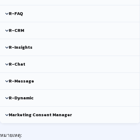
R-FAQ
R-CRM
R-Insights
R-Chat
R-Message
R-Dynamic
Marketing Consent Manager
หมายเหตุ: