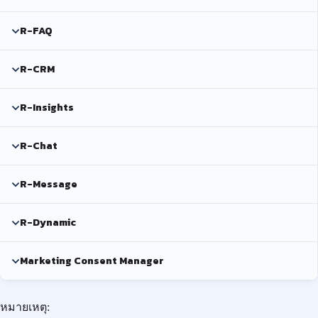
R-FAQ
R-CRM
R-Insights
R-Chat
R-Message
R-Dynamic
Marketing Consent Manager
หมายเหตุ: