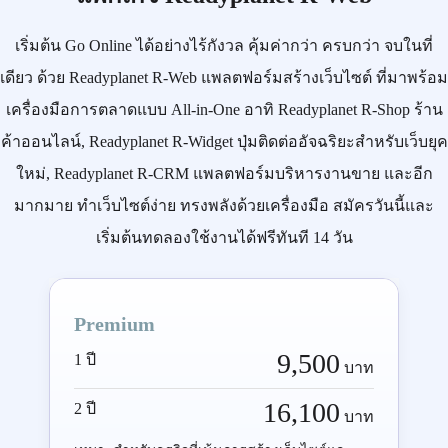
เริ่มต้น
Go Online
ได้อย่างไร้กังวล คุ้มค่ากว่า ครบกว่า จบในที่
เดียว ด้วย
Readyplanet R-Web
แพลตฟอร์มสร้างเว็บไซต์ ที่มาพร้อม
เครื่องมือการตลาดแบบ
All-in-One
อาทิ
Readyplanet R-Shop
ร้าน
ค้าออนไลน์,
Readyplanet R-Widget
ปุ่มติดต่ออัจฉริยะสำหรับเว็บยุค
ใหม่,
Readyplanet R-CRM
แพลตฟอร์มบริหารงานขาย และอีก
มากมาย ทำเว็บไซต์ง่าย ทรงพลังด้วยเครื่องมือ
สมัครวันนี้
และ
เริ่มต้นทดลองใช้งานได้ฟรีทันที 14 วัน
Premium
9,500
1 ปี
บาท
16,100
2 ปี
บาท