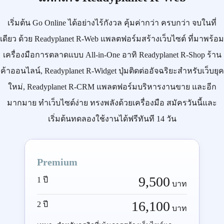
เริ่มต้น
Go Online
ได้อย่างไร้กังวล คุ้มค่ากว่า ครบกว่า จบในที่
เดียว ด้วย
Readyplanet R-Web
แพลตฟอร์มสร้างเว็บไซต์ ที่มาพร้อม
เครื่องมือการตลาดแบบ
All-in-One
อาทิ
Readyplanet R-Shop
ร้าน
ค้าออนไลน์,
Readyplanet R-Widget
ปุ่มติดต่ออัจฉริยะสำหรับเว็บยุค
ใหม่,
Readyplanet R-CRM
แพลตฟอร์มบริหารงานขาย และอีก
มากมาย ทำเว็บไซต์ง่าย ทรงพลังด้วยเครื่องมือ
สมัครวันนี้
และ
เริ่มต้นทดลองใช้งานได้ฟรีทันที 14 วัน
Premium
9,500
1 ปี
บาท
16,100
2 ปี
บาท