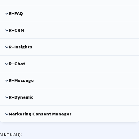
R-FAQ
R-CRM
R-Insights
R-Chat
R-Message
R-Dynamic
Marketing Consent Manager
หมายเหตุ: