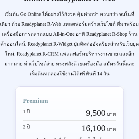
เริ่มต้น
Go Online
ได้อย่างไร้กังวล คุ้มค่ากว่า ครบกว่า จบในที่
เดียว ด้วย
Readyplanet R-Web
แพลตฟอร์มสร้างเว็บไซต์ ที่มาพร้อม
เครื่องมือการตลาดแบบ
All-in-One
อาทิ
Readyplanet R-Shop
ร้าน
ค้าออนไลน์,
Readyplanet R-Widget
ปุ่มติดต่ออัจฉริยะสำหรับเว็บยุค
ใหม่,
Readyplanet R-CRM
แพลตฟอร์มบริหารงานขาย และอีก
มากมาย ทำเว็บไซต์ง่าย ทรงพลังด้วยเครื่องมือ
สมัครวันนี้
และ
เริ่มต้นทดลองใช้งานได้ฟรีทันที 14 วัน
Premium
9,500
1 ปี
บาท
16,100
2 ปี
บาท