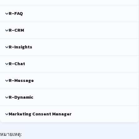
R-FAQ
R-CRM
R-Insights
R-Chat
R-Message
R-Dynamic
Marketing Consent Manager
หมายเหตุ: