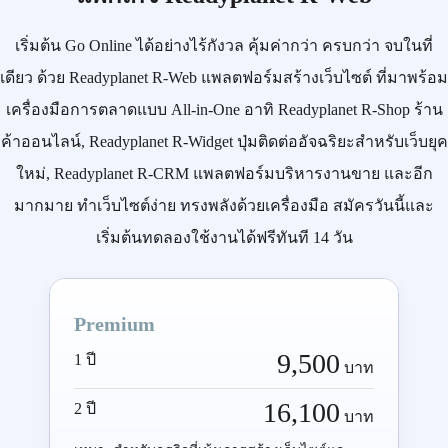
เริ่มต้น
Go Online
ได้อย่างไร้กังวล คุ้มค่ากว่า ครบกว่า จบในที่
เดียว ด้วย
Readyplanet R-Web
แพลตฟอร์มสร้างเว็บไซต์ ที่มาพร้อม
เครื่องมือการตลาดแบบ
All-in-One
อาทิ
Readyplanet R-Shop
ร้าน
ค้าออนไลน์,
Readyplanet R-Widget
ปุ่มติดต่ออัจฉริยะสำหรับเว็บยุค
ใหม่,
Readyplanet R-CRM
แพลตฟอร์มบริหารงานขาย และอีก
มากมาย ทำเว็บไซต์ง่าย ทรงพลังด้วยเครื่องมือ
สมัครวันนี้
และ
เริ่มต้นทดลองใช้งานได้ฟรีทันที 14 วัน
Premium
9,500
1 ปี
บาท
16,100
2 ปี
บาท