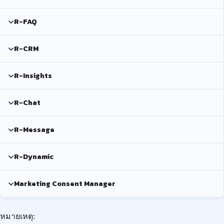
R-FAQ
R-CRM
R-Insights
R-Chat
R-Message
R-Dynamic
Marketing Consent Manager
หมายเหตุ: