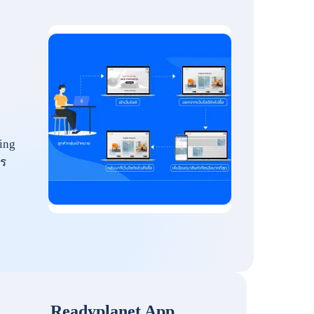
ing
ร
Readyplanet App