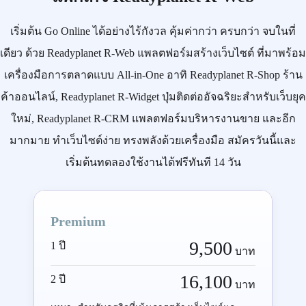
เริ่มต้น
Go Online
ได้อย่างไร้กังวล คุ้มค่ากว่า ครบกว่า จบในที่
เดียว ด้วย
Readyplanet R-Web
แพลตฟอร์มสร้างเว็บไซต์ ที่มาพร้อม
เครื่องมือการตลาดแบบ
All-in-One
อาทิ
Readyplanet R-Shop
ร้าน
ค้าออนไลน์,
Readyplanet R-Widget
ปุ่มติดต่ออัจฉริยะสำหรับเว็บยุค
ใหม่,
Readyplanet R-CRM
แพลตฟอร์มบริหารงานขาย และอีก
มากมาย ทำเว็บไซต์ง่าย ทรงพลังด้วยเครื่องมือ
สมัครวันนี้
และ
เริ่มต้นทดลองใช้งานได้ฟรีทันที 14 วัน
Premium
9,500
1 ปี
บาท
16,100
2 ปี
บาท