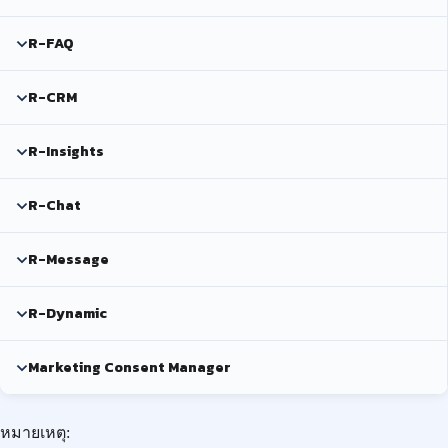
R-FAQ
R-CRM
R-Insights
R-Chat
R-Message
R-Dynamic
Marketing Consent Manager
หมายเหตุ: