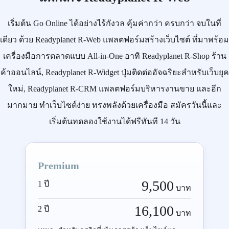
เริ่มต้น
Go Online
ได้อย่างไร้กังวล คุ้มค่ากว่า ครบกว่า จบในที่
เดียว ด้วย
Readyplanet R-Web
แพลตฟอร์มสร้างเว็บไซต์ ที่มาพร้อม
เครื่องมือการตลาดแบบ
All-in-One
อาทิ
Readyplanet R-Shop
ร้าน
ค้าออนไลน์,
Readyplanet R-Widget
ปุ่มติดต่ออัจฉริยะสำหรับเว็บยุค
ใหม่,
Readyplanet R-CRM
แพลตฟอร์มบริหารงานขาย และอีก
มากมาย ทำเว็บไซต์ง่าย ทรงพลังด้วยเครื่องมือ
สมัครวันนี้
และ
เริ่มต้นทดลองใช้งานได้ฟรีทันที 14 วัน
Premium
9,500
1 ปี
บาท
16,100
2 ปี
บาท