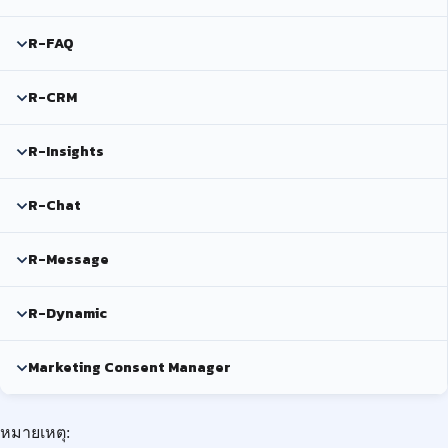
R-FAQ
R-CRM
R-Insights
R-Chat
R-Message
R-Dynamic
Marketing Consent Manager
หมายเหตุ: