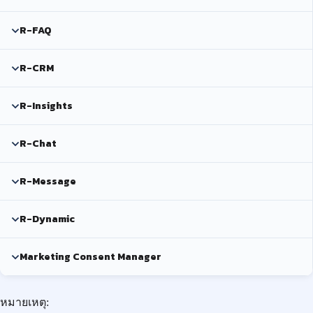
R-FAQ
R-CRM
R-Insights
R-Chat
R-Message
R-Dynamic
Marketing Consent Manager
หมายเหตุ: