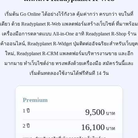
เริ่มต้น
Go Online
ได้อย่างไร้กังวล คุ้มค่ากว่า ครบกว่า จบในที่
เดียว ด้วย
Readyplanet R-Web
แพลตฟอร์มสร้างเว็บไซต์ ที่มาพร้อม
เครื่องมือการตลาดแบบ
All-in-One
อาทิ
Readyplanet R-Shop
ร้าน
ค้าออนไลน์,
Readyplanet R-Widget
ปุ่มติดต่ออัจฉริยะสำหรับเว็บยุค
ใหม่,
Readyplanet R-CRM
แพลตฟอร์มบริหารงานขาย และอีก
มากมาย ทำเว็บไซต์ง่าย ทรงพลังด้วยเครื่องมือ
สมัครวันนี้
และ
เริ่มต้นทดลองใช้งานได้ฟรีทันที 14 วัน
Premium
9,500
1 ปี
บาท
16,100
2 ปี
บาท