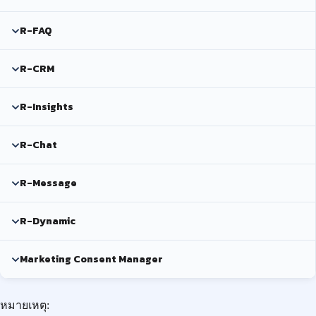
R-FAQ
R-CRM
R-Insights
R-Chat
R-Message
R-Dynamic
Marketing Consent Manager
หมายเหตุ: