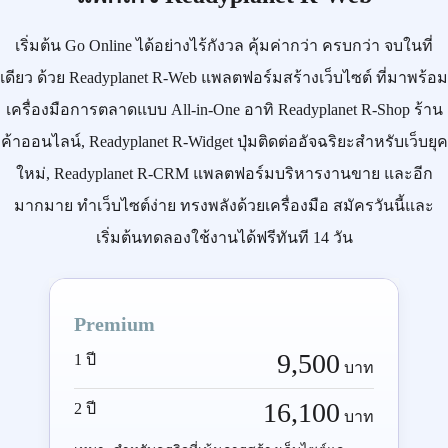
เริ่มต้น
Go Online
ได้อย่างไร้กังวล คุ้มค่ากว่า ครบกว่า จบในที่
เดียว ด้วย
Readyplanet R-Web
แพลตฟอร์มสร้างเว็บไซต์ ที่มาพร้อม
เครื่องมือการตลาดแบบ
All-in-One
อาทิ
Readyplanet R-Shop
ร้าน
ค้าออนไลน์,
Readyplanet R-Widget
ปุ่มติดต่ออัจฉริยะสำหรับเว็บยุค
ใหม่,
Readyplanet R-CRM
แพลตฟอร์มบริหารงานขาย และอีก
มากมาย ทำเว็บไซต์ง่าย ทรงพลังด้วยเครื่องมือ
สมัครวันนี้
และ
เริ่มต้นทดลองใช้งานได้ฟรีทันที 14 วัน
Premium
9,500
1 ปี
บาท
16,100
2 ปี
บาท