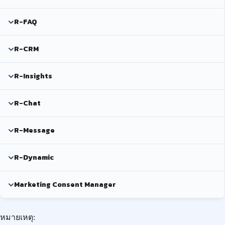
R-FAQ
R-CRM
R-Insights
R-Chat
R-Message
R-Dynamic
Marketing Consent Manager
หมายเหตุ: