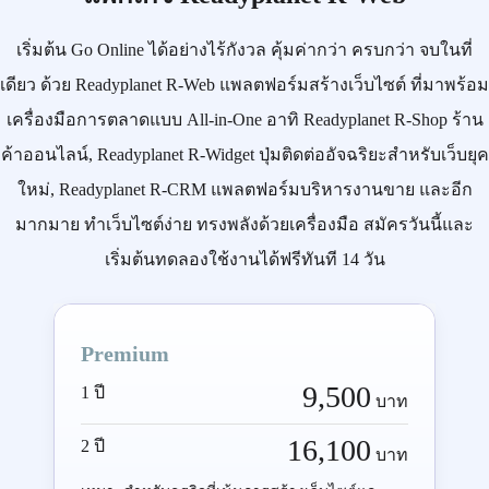
เริ่มต้น
Go Online
ได้อย่างไร้กังวล คุ้มค่ากว่า ครบกว่า จบในที่
เดียว ด้วย
Readyplanet R-Web
แพลตฟอร์มสร้างเว็บไซต์ ที่มาพร้อม
เครื่องมือการตลาดแบบ
All-in-One
อาทิ
Readyplanet R-Shop
ร้าน
ค้าออนไลน์,
Readyplanet R-Widget
ปุ่มติดต่ออัจฉริยะสำหรับเว็บยุค
ใหม่,
Readyplanet R-CRM
แพลตฟอร์มบริหารงานขาย และอีก
มากมาย ทำเว็บไซต์ง่าย ทรงพลังด้วยเครื่องมือ
สมัครวันนี้
และ
เริ่มต้นทดลองใช้งานได้ฟรีทันที 14 วัน
Premium
9,500
1 ปี
บาท
16,100
2 ปี
บาท