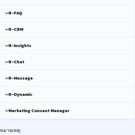
R-FAQ
R-CRM
R-Insights
R-Chat
R-Message
R-Dynamic
Marketing Consent Manager
หมายเหตุ: