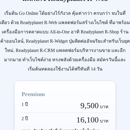
เริ่มต้น
Go Online
ได้อย่างไร้กังวล คุ้มค่ากว่า ครบกว่า จบในที่
เดียว ด้วย
Readyplanet R-Web
แพลตฟอร์มสร้างเว็บไซต์ ที่มาพร้อม
เครื่องมือการตลาดแบบ
All-in-One
อาทิ
Readyplanet R-Shop
ร้าน
ค้าออนไลน์,
Readyplanet R-Widget
ปุ่มติดต่ออัจฉริยะสำหรับเว็บยุค
ใหม่,
Readyplanet R-CRM
แพลตฟอร์มบริหารงานขาย และอีก
มากมาย ทำเว็บไซต์ง่าย ทรงพลังด้วยเครื่องมือ
สมัครวันนี้
และ
เริ่มต้นทดลองใช้งานได้ฟรีทันที 14 วัน
Premium
9,500
1 ปี
บาท
16,100
2 ปี
บาท