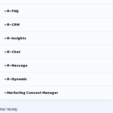
R-FAQ
R-CRM
R-Insights
R-Chat
R-Message
R-Dynamic
Marketing Consent Manager
หมายเหตุ: