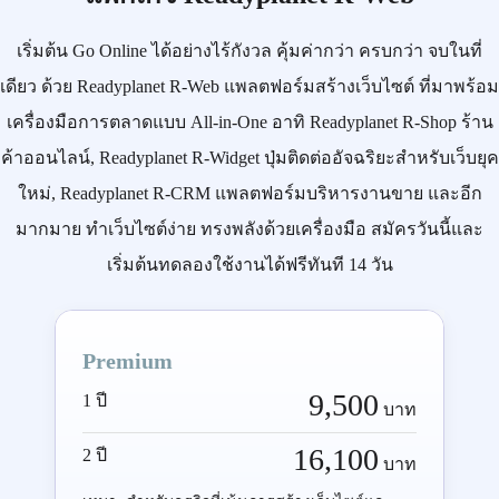
เริ่มต้น
Go Online
ได้อย่างไร้กังวล คุ้มค่ากว่า ครบกว่า จบในที่
เดียว ด้วย
Readyplanet R-Web
แพลตฟอร์มสร้างเว็บไซต์ ที่มาพร้อม
เครื่องมือการตลาดแบบ
All-in-One
อาทิ
Readyplanet R-Shop
ร้าน
ค้าออนไลน์,
Readyplanet R-Widget
ปุ่มติดต่ออัจฉริยะสำหรับเว็บยุค
ใหม่,
Readyplanet R-CRM
แพลตฟอร์มบริหารงานขาย และอีก
มากมาย ทำเว็บไซต์ง่าย ทรงพลังด้วยเครื่องมือ
สมัครวันนี้
และ
เริ่มต้นทดลองใช้งานได้ฟรีทันที 14 วัน
Premium
9,500
1 ปี
บาท
16,100
2 ปี
บาท