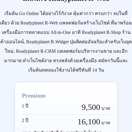
เริ่มต้น
Go Online
ได้อย่างไร้กังวล คุ้มค่ากว่า ครบกว่า จบในที่
เดียว ด้วย
Readyplanet R-Web
แพลตฟอร์มสร้างเว็บไซต์ ที่มาพร้อม
เครื่องมือการตลาดแบบ
All-in-One
อาทิ
Readyplanet R-Shop
ร้าน
ค้าออนไลน์,
Readyplanet R-Widget
ปุ่มติดต่ออัจฉริยะสำหรับเว็บยุค
ใหม่,
Readyplanet R-CRM
แพลตฟอร์มบริหารงานขาย และอีก
มากมาย ทำเว็บไซต์ง่าย ทรงพลังด้วยเครื่องมือ
สมัครวันนี้
และ
เริ่มต้นทดลองใช้งานได้ฟรีทันที 14 วัน
Premium
9,500
1 ปี
บาท
16,100
2 ปี
บาท