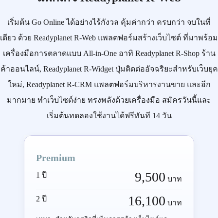
เริ่มต้น
Go Online
ได้อย่างไร้กังวล คุ้มค่ากว่า ครบกว่า จบในที่
เดียว ด้วย
Readyplanet R-Web
แพลตฟอร์มสร้างเว็บไซต์ ที่มาพร้อม
เครื่องมือการตลาดแบบ
All-in-One
อาทิ
Readyplanet R-Shop
ร้าน
ค้าออนไลน์,
Readyplanet R-Widget
ปุ่มติดต่ออัจฉริยะสำหรับเว็บยุค
ใหม่,
Readyplanet R-CRM
แพลตฟอร์มบริหารงานขาย และอีก
มากมาย ทำเว็บไซต์ง่าย ทรงพลังด้วยเครื่องมือ
สมัครวันนี้
และ
เริ่มต้นทดลองใช้งานได้ฟรีทันที 14 วัน
Premium
9,500
1 ปี
บาท
16,100
2 ปี
บาท