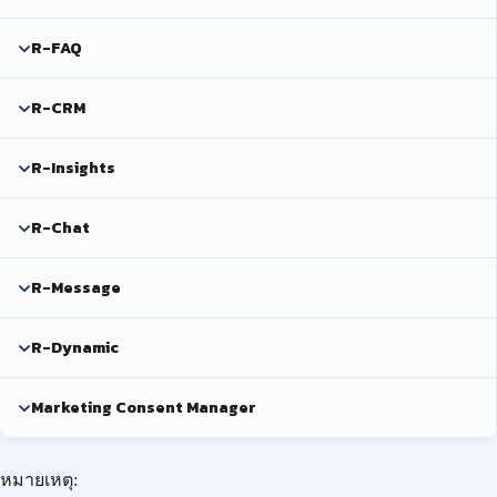
R-FAQ
R-CRM
R-Insights
R-Chat
R-Message
R-Dynamic
Marketing Consent Manager
หมายเหตุ: