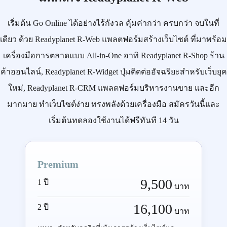
เริ่มต้น
Go Online
ได้อย่างไร้กังวล คุ้มค่ากว่า ครบกว่า จบในที่
เดียว ด้วย
Readyplanet R-Web
แพลตฟอร์มสร้างเว็บไซต์ ที่มาพร้อม
เครื่องมือการตลาดแบบ
All-in-One
อาทิ
Readyplanet R-Shop
ร้าน
ค้าออนไลน์,
Readyplanet R-Widget
ปุ่มติดต่ออัจฉริยะสำหรับเว็บยุค
ใหม่,
Readyplanet R-CRM
แพลตฟอร์มบริหารงานขาย และอีก
มากมาย ทำเว็บไซต์ง่าย ทรงพลังด้วยเครื่องมือ
สมัครวันนี้
และ
เริ่มต้นทดลองใช้งานได้ฟรีทันที 14 วัน
Premium
9,500
1 ปี
บาท
16,100
2 ปี
บาท