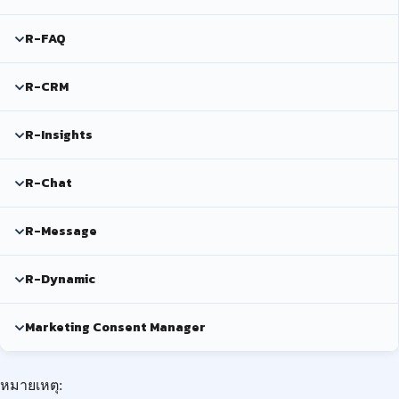
R-FAQ
R-CRM
R-Insights
R-Chat
R-Message
R-Dynamic
Marketing Consent Manager
หมายเหตุ: