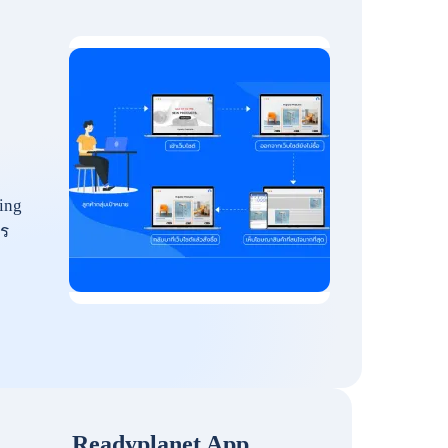
ing
ร
Readyplanet App