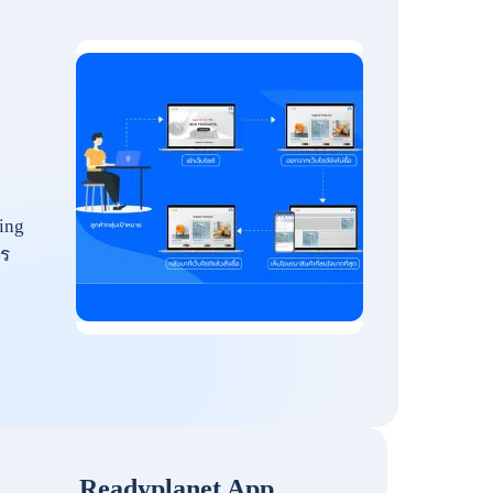
ing
ร
Readyplanet App