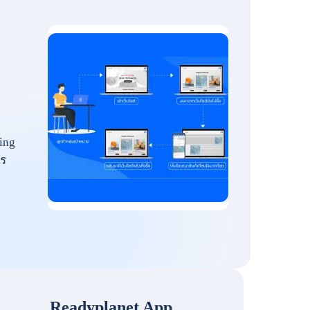
ing
ร
Readyplanet App