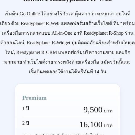
เริ่มต้น
Go Online
ได้อย่างไร้กังวล คุ้มค่ากว่า ครบกว่า จบในที่
เดียว ด้วย
Readyplanet R-Web
แพลตฟอร์มสร้างเว็บไซต์ ที่มาพร้อม
เครื่องมือการตลาดแบบ
All-in-One
อาทิ
Readyplanet R-Shop
ร้าน
ค้าออนไลน์,
Readyplanet R-Widget
ปุ่มติดต่ออัจฉริยะสำหรับเว็บยุค
ใหม่,
Readyplanet R-CRM
แพลตฟอร์มบริหารงานขาย และอีก
มากมาย ทำเว็บไซต์ง่าย ทรงพลังด้วยเครื่องมือ
สมัครวันนี้
และ
เริ่มต้นทดลองใช้งานได้ฟรีทันที 14 วัน
Premium
9,500
1 ปี
บาท
16,100
2 ปี
บาท