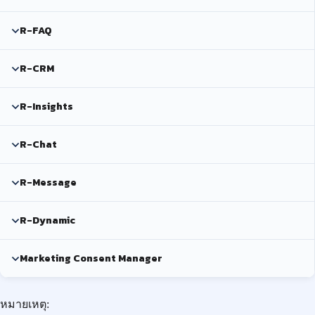
R-FAQ
R-CRM
R-Insights
R-Chat
R-Message
R-Dynamic
Marketing Consent Manager
หมายเหตุ: