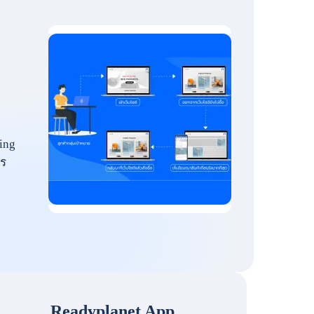
ing
ร
Readyplanet App