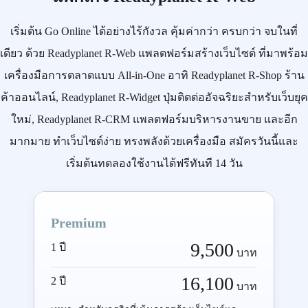
เริ่มต้น
Go Online
ได้อย่างไร้กังวล คุ้มค่ากว่า ครบกว่า จบในที่
เดียว ด้วย
Readyplanet R-Web
แพลตฟอร์มสร้างเว็บไซต์ ที่มาพร้อม
เครื่องมือการตลาดแบบ
All-in-One
อาทิ
Readyplanet R-Shop
ร้าน
ค้าออนไลน์,
Readyplanet R-Widget
ปุ่มติดต่ออัจฉริยะสำหรับเว็บยุค
ใหม่,
Readyplanet R-CRM
แพลตฟอร์มบริหารงานขาย และอีก
มากมาย ทำเว็บไซต์ง่าย ทรงพลังด้วยเครื่องมือ
สมัครวันนี้
และ
เริ่มต้นทดลองใช้งานได้ฟรีทันที 14 วัน
Premium
9,500
1 ปี
บาท
16,100
2 ปี
บาท