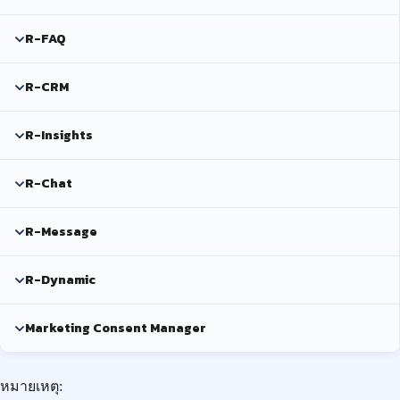
R-FAQ
R-CRM
R-Insights
R-Chat
R-Message
R-Dynamic
Marketing Consent Manager
หมายเหตุ: