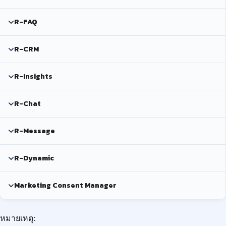
R-FAQ
R-CRM
R-Insights
R-Chat
R-Message
R-Dynamic
Marketing Consent Manager
หมายเหตุ: