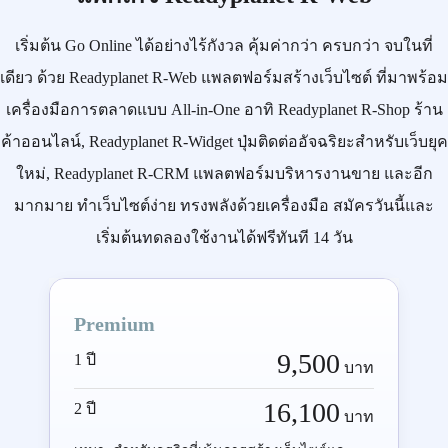
เริ่มต้น
Go Online
ได้อย่างไร้กังวล คุ้มค่ากว่า ครบกว่า จบในที่
เดียว ด้วย
Readyplanet R-Web
แพลตฟอร์มสร้างเว็บไซต์ ที่มาพร้อม
เครื่องมือการตลาดแบบ
All-in-One
อาทิ
Readyplanet R-Shop
ร้าน
ค้าออนไลน์,
Readyplanet R-Widget
ปุ่มติดต่ออัจฉริยะสำหรับเว็บยุค
ใหม่,
Readyplanet R-CRM
แพลตฟอร์มบริหารงานขาย และอีก
มากมาย ทำเว็บไซต์ง่าย ทรงพลังด้วยเครื่องมือ
สมัครวันนี้
และ
เริ่มต้นทดลองใช้งานได้ฟรีทันที 14 วัน
Premium
9,500
1 ปี
บาท
16,100
2 ปี
บาท