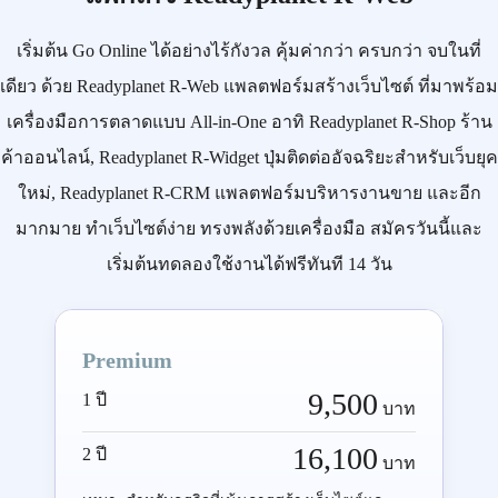
เริ่มต้น
Go Online
ได้อย่างไร้กังวล คุ้มค่ากว่า ครบกว่า จบในที่
เดียว ด้วย
Readyplanet R-Web
แพลตฟอร์มสร้างเว็บไซต์ ที่มาพร้อม
เครื่องมือการตลาดแบบ
All-in-One
อาทิ
Readyplanet R-Shop
ร้าน
ค้าออนไลน์,
Readyplanet R-Widget
ปุ่มติดต่ออัจฉริยะสำหรับเว็บยุค
ใหม่,
Readyplanet R-CRM
แพลตฟอร์มบริหารงานขาย และอีก
มากมาย ทำเว็บไซต์ง่าย ทรงพลังด้วยเครื่องมือ
สมัครวันนี้
และ
เริ่มต้นทดลองใช้งานได้ฟรีทันที 14 วัน
Premium
9,500
1 ปี
บาท
16,100
2 ปี
บาท