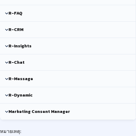
R-FAQ
R-CRM
R-Insights
R-Chat
R-Message
R-Dynamic
Marketing Consent Manager
หมายเหตุ: