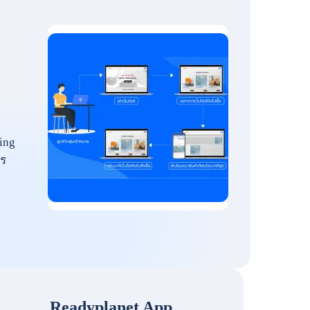
ing
ร
Readyplanet App