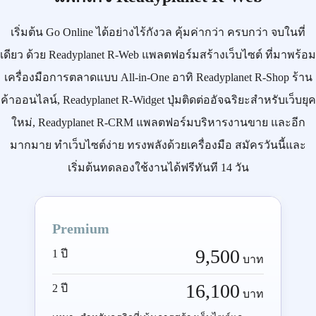
เริ่มต้น
Go Online
ได้อย่างไร้กังวล คุ้มค่ากว่า ครบกว่า จบในที่
เดียว ด้วย
Readyplanet R-Web
แพลตฟอร์มสร้างเว็บไซต์ ที่มาพร้อม
เครื่องมือการตลาดแบบ
All-in-One
อาทิ
Readyplanet R-Shop
ร้าน
ค้าออนไลน์,
Readyplanet R-Widget
ปุ่มติดต่ออัจฉริยะสำหรับเว็บยุค
ใหม่,
Readyplanet R-CRM
แพลตฟอร์มบริหารงานขาย และอีก
มากมาย ทำเว็บไซต์ง่าย ทรงพลังด้วยเครื่องมือ
สมัครวันนี้
และ
เริ่มต้นทดลองใช้งานได้ฟรีทันที 14 วัน
Premium
9,500
1 ปี
บาท
16,100
2 ปี
บาท