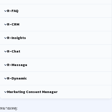
R-FAQ
R-CRM
R-Insights
R-Chat
R-Message
R-Dynamic
Marketing Consent Manager
หมายเหตุ: