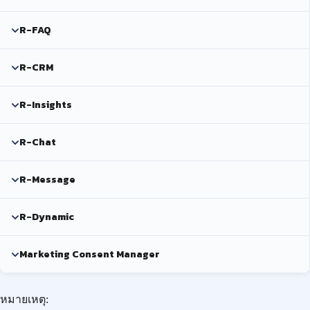
R-FAQ
R-CRM
R-Insights
R-Chat
R-Message
R-Dynamic
Marketing Consent Manager
หมายเหตุ: