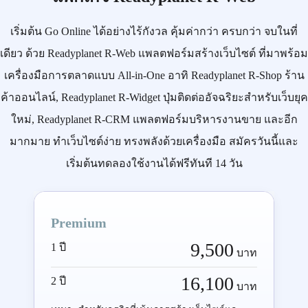
เริ่มต้น
Go Online
ได้อย่างไร้กังวล คุ้มค่ากว่า ครบกว่า จบในที่
เดียว ด้วย
Readyplanet R-Web
แพลตฟอร์มสร้างเว็บไซต์ ที่มาพร้อม
เครื่องมือการตลาดแบบ
All-in-One
อาทิ
Readyplanet R-Shop
ร้าน
ค้าออนไลน์,
Readyplanet R-Widget
ปุ่มติดต่ออัจฉริยะสำหรับเว็บยุค
ใหม่,
Readyplanet R-CRM
แพลตฟอร์มบริหารงานขาย และอีก
มากมาย ทำเว็บไซต์ง่าย ทรงพลังด้วยเครื่องมือ
สมัครวันนี้
และ
เริ่มต้นทดลองใช้งานได้ฟรีทันที 14 วัน
Premium
9,500
1 ปี
บาท
16,100
2 ปี
บาท