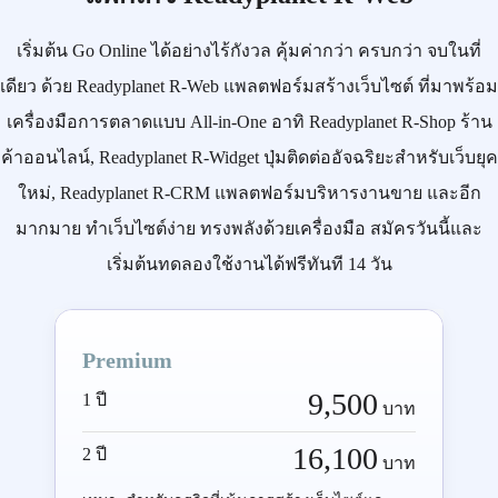
เริ่มต้น
Go Online
ได้อย่างไร้กังวล คุ้มค่ากว่า ครบกว่า จบในที่
เดียว ด้วย
Readyplanet R-Web
แพลตฟอร์มสร้างเว็บไซต์ ที่มาพร้อม
เครื่องมือการตลาดแบบ
All-in-One
อาทิ
Readyplanet R-Shop
ร้าน
ค้าออนไลน์,
Readyplanet R-Widget
ปุ่มติดต่ออัจฉริยะสำหรับเว็บยุค
ใหม่,
Readyplanet R-CRM
แพลตฟอร์มบริหารงานขาย และอีก
มากมาย ทำเว็บไซต์ง่าย ทรงพลังด้วยเครื่องมือ
สมัครวันนี้
และ
เริ่มต้นทดลองใช้งานได้ฟรีทันที 14 วัน
Premium
9,500
1 ปี
บาท
16,100
2 ปี
บาท