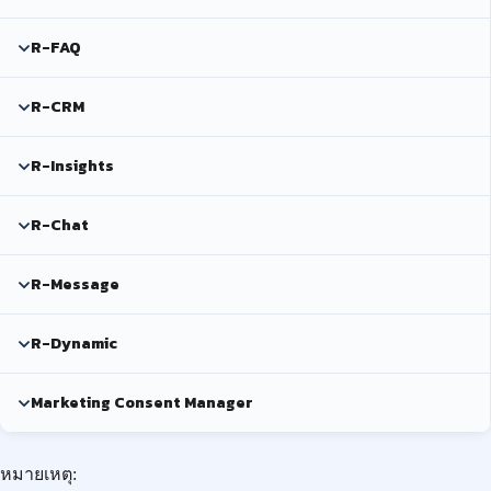
R-FAQ
R-CRM
R-Insights
R-Chat
R-Message
R-Dynamic
Marketing Consent Manager
หมายเหตุ: