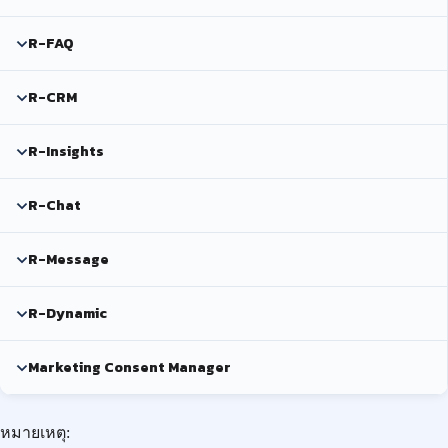
R-FAQ
R-CRM
R-Insights
R-Chat
R-Message
R-Dynamic
Marketing Consent Manager
หมายเหตุ: