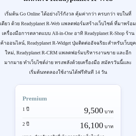
เริ่มต้น
Go Online
ได้อย่างไร้กังวล คุ้มค่ากว่า ครบกว่า จบในที่
เดียว ด้วย
Readyplanet R-Web
แพลตฟอร์มสร้างเว็บไซต์ ที่มาพร้อม
เครื่องมือการตลาดแบบ
All-in-One
อาทิ
Readyplanet R-Shop
ร้าน
ค้าออนไลน์,
Readyplanet R-Widget
ปุ่มติดต่ออัจฉริยะสำหรับเว็บยุค
ใหม่,
Readyplanet R-CRM
แพลตฟอร์มบริหารงานขาย และอีก
มากมาย ทำเว็บไซต์ง่าย ทรงพลังด้วยเครื่องมือ
สมัครวันนี้
และ
เริ่มต้นทดลองใช้งานได้ฟรีทันที 14 วัน
Premium
9,500
1 ปี
บาท
16,100
2 ปี
บาท