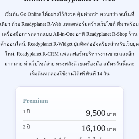
เริ่มต้น
Go Online
ได้อย่างไร้กังวล คุ้มค่ากว่า ครบกว่า จบในที่
เดียว ด้วย
Readyplanet R-Web
แพลตฟอร์มสร้างเว็บไซต์ ที่มาพร้อม
เครื่องมือการตลาดแบบ
All-in-One
อาทิ
Readyplanet R-Shop
ร้าน
ค้าออนไลน์,
Readyplanet R-Widget
ปุ่มติดต่ออัจฉริยะสำหรับเว็บยุค
ใหม่,
Readyplanet R-CRM
แพลตฟอร์มบริหารงานขาย และอีก
มากมาย ทำเว็บไซต์ง่าย ทรงพลังด้วยเครื่องมือ
สมัครวันนี้
และ
เริ่มต้นทดลองใช้งานได้ฟรีทันที 14 วัน
Premium
9,500
1 ปี
บาท
16,100
2 ปี
บาท