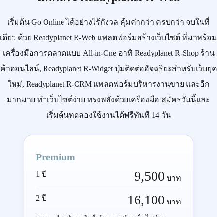
เริ่มต้น
Go Online
ได้อย่างไร้กังวล คุ้มค่ากว่า ครบกว่า จบในที่
เดียว ด้วย
Readyplanet R-Web
แพลตฟอร์มสร้างเว็บไซต์ ที่มาพร้อม
เครื่องมือการตลาดแบบ
All-in-One
อาทิ
Readyplanet R-Shop
ร้าน
ค้าออนไลน์,
Readyplanet R-Widget
ปุ่มติดต่ออัจฉริยะสำหรับเว็บยุค
ใหม่,
Readyplanet R-CRM
แพลตฟอร์มบริหารงานขาย และอีก
มากมาย ทำเว็บไซต์ง่าย ทรงพลังด้วยเครื่องมือ
สมัครวันนี้
และ
เริ่มต้นทดลองใช้งานได้ฟรีทันที 14 วัน
Premium
9,500
1 ปี
บาท
16,100
2 ปี
บาท