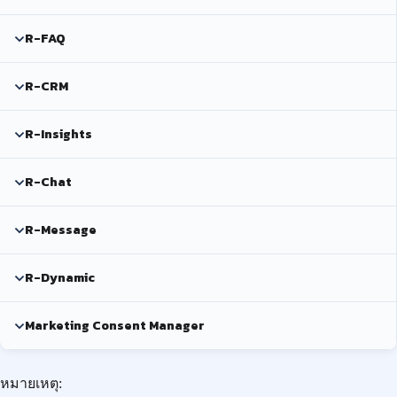
R-FAQ
R-CRM
R-Insights
R-Chat
R-Message
R-Dynamic
Marketing Consent Manager
หมายเหตุ: