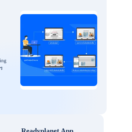
ing
ร
Readyplanet App