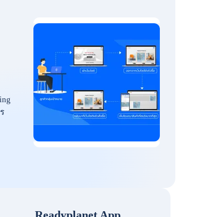
ing
ร
Readyplanet App