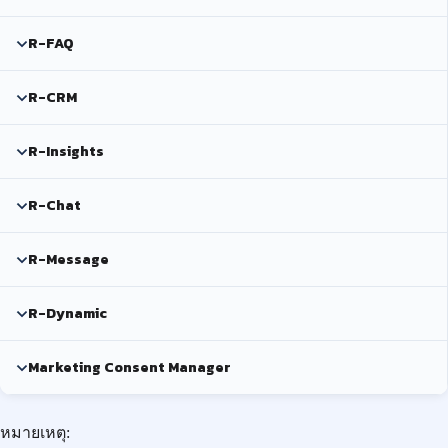
R-FAQ
R-CRM
R-Insights
R-Chat
R-Message
R-Dynamic
Marketing Consent Manager
หมายเหตุ: