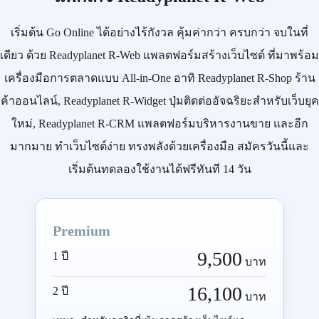
เริ่มต้น
Go Online
ได้อย่างไร้กังวล คุ้มค่ากว่า ครบกว่า จบในที่
เดียว ด้วย
Readyplanet R-Web
แพลตฟอร์มสร้างเว็บไซต์ ที่มาพร้อม
เครื่องมือการตลาดแบบ
All-in-One
อาทิ
Readyplanet R-Shop
ร้าน
ค้าออนไลน์,
Readyplanet R-Widget
ปุ่มติดต่ออัจฉริยะสำหรับเว็บยุค
ใหม่,
Readyplanet R-CRM
แพลตฟอร์มบริหารงานขาย และอีก
มากมาย ทำเว็บไซต์ง่าย ทรงพลังด้วยเครื่องมือ
สมัครวันนี้
และ
เริ่มต้นทดลองใช้งานได้ฟรีทันที 14 วัน
Premium
9,500
1 ปี
บาท
16,100
2 ปี
บาท