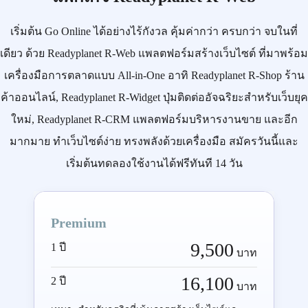
เริ่มต้น
Go Online
ได้อย่างไร้กังวล คุ้มค่ากว่า ครบกว่า จบในที่
เดียว ด้วย
Readyplanet R-Web
แพลตฟอร์มสร้างเว็บไซต์ ที่มาพร้อม
เครื่องมือการตลาดแบบ
All-in-One
อาทิ
Readyplanet R-Shop
ร้าน
ค้าออนไลน์,
Readyplanet R-Widget
ปุ่มติดต่ออัจฉริยะสำหรับเว็บยุค
ใหม่,
Readyplanet R-CRM
แพลตฟอร์มบริหารงานขาย และอีก
มากมาย ทำเว็บไซต์ง่าย ทรงพลังด้วยเครื่องมือ
สมัครวันนี้
และ
เริ่มต้นทดลองใช้งานได้ฟรีทันที 14 วัน
Premium
9,500
1 ปี
บาท
16,100
2 ปี
บาท