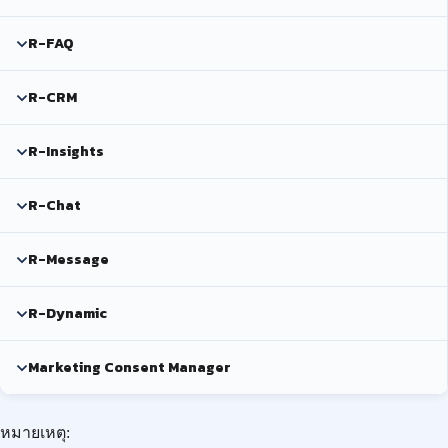
R-FAQ
R-CRM
R-Insights
R-Chat
R-Message
R-Dynamic
Marketing Consent Manager
หมายเหตุ: