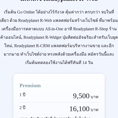
เริ่มต้น
Go Online
ได้อย่างไร้กังวล คุ้มค่ากว่า ครบกว่า จบในที่
เดียว ด้วย
Readyplanet R-Web
แพลตฟอร์มสร้างเว็บไซต์ ที่มาพร้อม
เครื่องมือการตลาดแบบ
All-in-One
อาทิ
Readyplanet R-Shop
ร้าน
ค้าออนไลน์,
Readyplanet R-Widget
ปุ่มติดต่ออัจฉริยะสำหรับเว็บยุค
ใหม่,
Readyplanet R-CRM
แพลตฟอร์มบริหารงานขาย และอีก
มากมาย ทำเว็บไซต์ง่าย ทรงพลังด้วยเครื่องมือ
สมัครวันนี้
และ
เริ่มต้นทดลองใช้งานได้ฟรีทันที 14 วัน
Premium
9,500
1 ปี
บาท
16,100
2 ปี
บาท