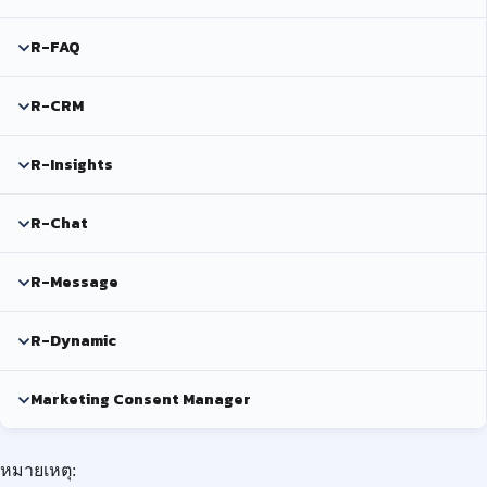
R-FAQ
R-CRM
R-Insights
R-Chat
R-Message
R-Dynamic
Marketing Consent Manager
หมายเหตุ: