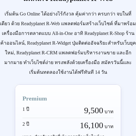
เริ่มต้น
Go Online
ได้อย่างไร้กังวล คุ้มค่ากว่า ครบกว่า จบในที่
เดียว ด้วย
Readyplanet R-Web
แพลตฟอร์มสร้างเว็บไซต์ ที่มาพร้อม
เครื่องมือการตลาดแบบ
All-in-One
อาทิ
Readyplanet R-Shop
ร้าน
ค้าออนไลน์,
Readyplanet R-Widget
ปุ่มติดต่ออัจฉริยะสำหรับเว็บยุค
ใหม่,
Readyplanet R-CRM
แพลตฟอร์มบริหารงานขาย และอีก
มากมาย ทำเว็บไซต์ง่าย ทรงพลังด้วยเครื่องมือ
สมัครวันนี้
และ
เริ่มต้นทดลองใช้งานได้ฟรีทันที 14 วัน
Premium
9,500
1 ปี
บาท
16,100
2 ปี
บาท