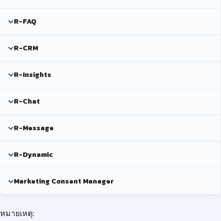
R-FAQ
R-CRM
R-Insights
R-Chat
R-Message
R-Dynamic
Marketing Consent Manager
หมายเหตุ: